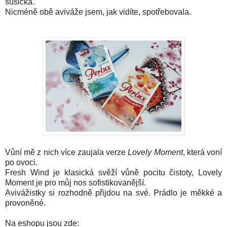
sušička.
Nicméně obě aviváže jsem, jak vidíte, spotřebovala.
Vůní mě z nich více zaujala ve
rze
Lovely Mome
nt
, která voní
po ovoci
.
Fresh Wind je klasická svěží v
ůně pocitu čis
toty, Lovely
Moment je pro můj nos sofistikovanější.
Avivážistky si rozhodně přijdou na své. Prádlo je měkké a
provoněné.
Na eshopu j
sou
zde: