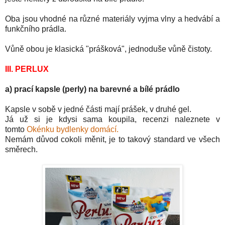
Oba jsou vhodné na různé materiály vyjma vlny a hedvábí a
funkčního pr
ádla.
Vůně obou je kl
asická "prášková", jednoduše vůně čistoty.
III. PERLUX
a) prací kapsle (perly) na barevné a bílé prádlo
Kapsle v sobě v jedné části mají prášek, v druhé gel.
Já už si je kdysi sama ko
upila, recenzi naleznete v
tomto
Okénku bydlenky domácí.
Nemám důvod cokoli měnit, je to takový standard ve všech
směrech.