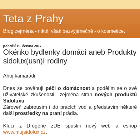
Teta z Prahy
Blog zejména - nikoli však bezvýjimečně - o kosmetice.
pondělí 19. června 2017
Okénko bydlenky domácí aneb Produkty
sidolux(usn)í rodiny
Ahoj kamarádi!
Dnes se pověnuji
péči o domácnost
a podělím se o své
uživatelské zkušenosti zejména stran
nových produktů
Sidoluxu
.
Zároveň zabrousím i do pracích vod a představím některé
další
prostředky na praní
prádla.
Kluci z Drogerie zDE spustili nový web a eshop
www.mujsidolux.cz
.