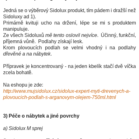
Jedná se o výběrový Sidolux prod
ukt, tím pádem i dražší než
Sidoluxy ad 1
).
Primárně
kvi
tuji ucho na držení, lépe se
mi s produktem
manipuluje.
Ze všech Sidoluxů
mě tento oslovil nejvíce
. Účinný, funkční,
příjemná vůně. Podlahy získají lesk.
Krom plovoucích podlah se velmi vhodný i na podlahy
dřevěné a na nábytek
.
Přípravek je k
oncentrovaný - na jeden kbelík stačí dvě ví
čka
zcela bohatě.
Na eshopu je zde:
http://www.mujsidolux.cz/sidolux-expert-myti-drevenych-a-
plovoucich-podlah-s-arganovym-olejem-750ml.html
3) Pé
če o nábytek a jiné povrchy
a) Sidolux M sprej