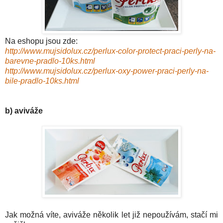
Na eshopu j
sou
zde:
http://www.mujsidolux.cz/perlux-color-protect-praci-perly-na-
barevne-pradlo-10ks.html
http://www.mujsidolux.cz/perlux-oxy-power-praci-perly-na-
bile-pradlo-10ks.html
b) aviváže
Jak mož
ná víte, aviváže několik let již nepoužívám, stačí mi