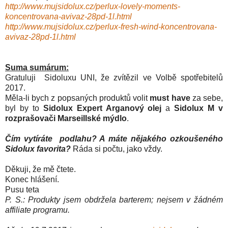
http://www.mujsidolux.cz/perlux-lovely-moments-
koncentrovana-avivaz-28pd-1l.html
http://www.mujsidolux.cz/perlux-fresh-wind-koncentrovana-
avivaz-28pd-1l.html
Suma sumárum:
Gratuluji Sidoluxu UNI, že zvítězil ve Volbě spotřebitelů
2017.
Měla-li bych z popsaných produktů volit
must have
za sebe,
byl by to
Sidolux Expert Arganový olej
a
Sidolux M v
rozprašovači Marseillské mýdlo
.
Čím vytíráte podlahu? A máte nějakého ozkoušeného
Sidolux favorita?
Ráda si počtu, jako vždy.
Děkuji, že mě čtete.
Konec hlášení.
Pusu teta
P. S.: Produkty jsem obdržela barterem; nejsem v žádném
affiliate programu.