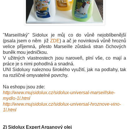
"Marseillský" Sidolux je můj co do vůně nejoblíbeněj
š
í
(psala jsem o něm již
ZDE
) a ač je novinková vůně hroznů
velice příjemná, přesto Marseille zůstává stran čichových
buněk mou jedničkou.
V užitných vlastnostech jsou naroveň, plní vše, co mají a
práce je s nimi pohodlná a snadná.
UNI Sidoluxy
naleznou širokého využití, jak na podlahy, tak
na rozličné omyvatelné po
vrchy
.
Na eshopu j
sou
zde:
http://www.mujsidolux.cz/sidolux-universal-marseillske-
mydlo-1l.html
http://www.mujsidolux.cz/sidolux-universal-hroznove-vino-
1l.html
2) Sidolux Expert Arganový olej