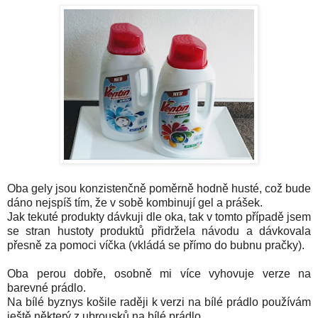
Oba gely jsou konzist
enčně
poměrně hodně husté, což bude
dáno nejspíš tím, že v sobě kombinují gel a prášek.
Jak tekuté produkty dávkuji dle oka, tak v tomto případě jsem
se stran hustoty produktů přidržela návodu a dávkovala
přesně za pomoci víčka (vkládá se přímo do bubnu pračky).
Oba perou dobře, osobně mi více vyhovuje verze na
barevné prádlo.
Na bílé byznys košile raději k verzi na bílé prádlo používám
ještě některý z ubrousků na bílé prádlo.