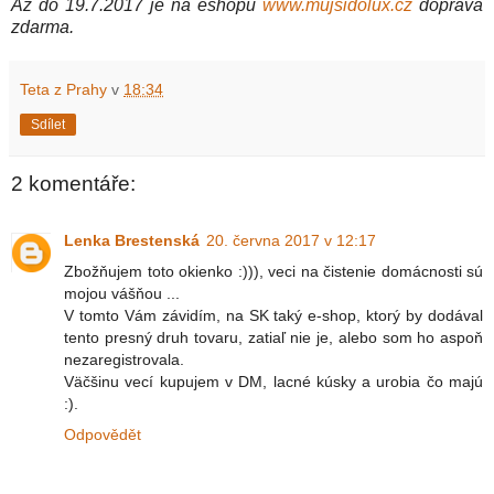
Až do 19.7.2017 je na eshopu
www.mujsidolux.cz
doprava
zdarma.
Teta z Prahy
v
18:34
Sdílet
2 komentáře:
Lenka Brestenská
20. června 2017 v 12:17
Zbožňujem toto okienko :))), veci na čistenie domácnosti sú
mojou vášňou ...
V tomto Vám závidím, na SK taký e-shop, ktorý by dodával
tento presný druh tovaru, zatiaľ nie je, alebo som ho aspoň
nezaregistrovala.
Väčšinu vecí kupujem v DM, lacné kúsky a urobia čo majú
:).
Odpovědět