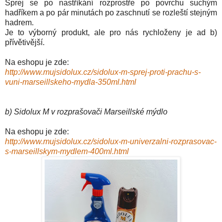
Sprej se po nastříkání ro
zprostře po povrchu
such
ým
hadří
ke
m
a po pá
r minut
ách po zaschnutí se rozleští stejným
hadre
m.
Je to výborný produkt, ale pro nás rychloženy je ad b)
přívětivější.
Na eshopu je zde:
http://www.mujsidolux.cz/sidolux-m-sprej-proti-prachu-s-
vuni-marseillskeho-mydla-350ml.html
b)
Sidolux M v rozprašovači Marseillské mýdlo
Na eshopu je zde:
http://www.mujsidolux.cz/sidolux-m-univerzalni-rozprasovac-
s-marseillskym-mydlem-400ml.html