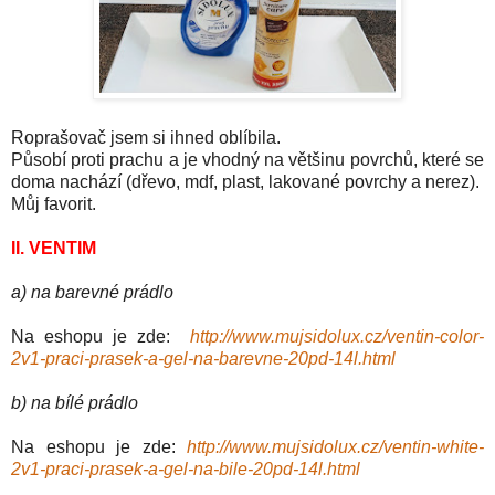
Roprašovač jsem si ihned oblíbila.
Působí proti prachu a je vhodný na většinu povrchů, které se
doma nachází
(
dřevo, mdf, plast, lakované povrchy a nerez).
Můj favorit.
II. VENTIM
a) na barevné prádlo
Na eshopu je zde:
http://www.mujsidolux.cz/ventin-color-
2v1-praci-prasek-a-gel-na-barevne-20pd-14l.html
b) na bílé prádlo
Na eshopu je zde:
http://www.mujsidolux.cz/ventin-white-
2v1-praci-prasek-a-gel-na-bile-20pd-14l.html